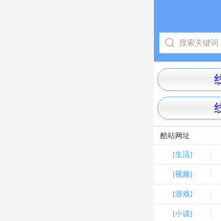
酷站网址
[生活]
[视频]
[游戏]
[小说]