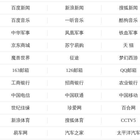
百度新闻
新浪新闻
搜狐新闻
百度音乐
一听音乐
酷狗音乐
中华军事
凤凰军事
铁血军事
京东商城
苏宁易购
天 猫
魔兽世界
征途
梦幻西游
163邮箱
126邮箱
QQ邮箱
工商银行
招商银行
农业银行
中国电信
中国联通
中国移动
世纪佳缘
珍爱网
百合网
新浪体育
搜狐体育
CCTV5
易车网
汽车之家
太平洋汽