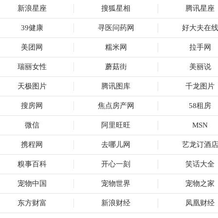
新浪星座
搜狐星相
腾讯星座
39健康
寻医问药网
好大夫在
美团网
糯米网
拉手网
瑞丽女性
蘑菇街
美丽说
天极图片
腾讯图库
千龙图片
搜房网
焦点房产网
58租房
微信
阿里旺旺
MSN
携程网
去哪儿网
艺龙订酒
糗事百科
开心一刻
笑话大全
宠物中国
宠物世界
宠物之家
东方财富
新浪财经
凤凰财经