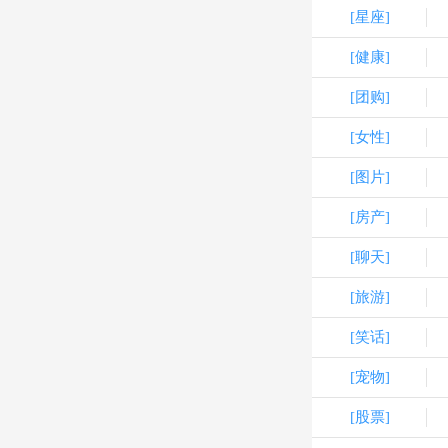
[星座]
[健康]
[团购]
[女性]
[图片]
[房产]
[聊天]
[旅游]
[笑话]
[宠物]
[股票]