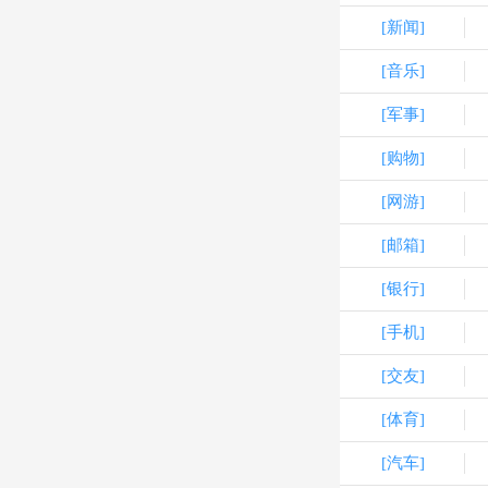
[新闻]
[音乐]
[军事]
[购物]
[网游]
[邮箱]
[银行]
[手机]
[交友]
[体育]
[汽车]